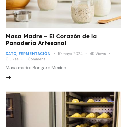
Masa Madre – El Corazón de la
Panadería Artesanal
DATO
,
FERMENTACIÓN
10 mayo, 2024
4K
Views
0
Likes
1
Comment
Masa madre Bongard Mexico