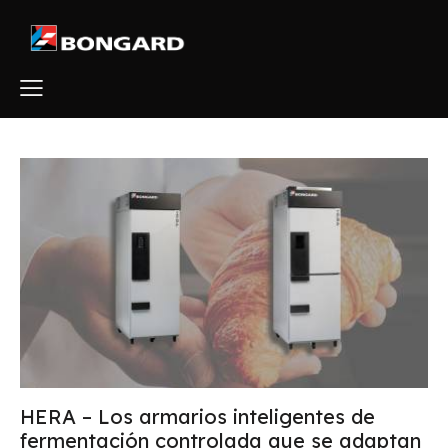
HERA – Los armarios inteligentes de
fermentación controlada que se adaptan