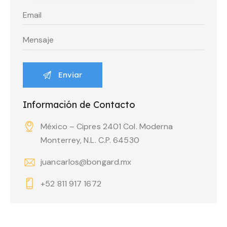
Información de Contacto
México – Cipres 2401 Col. Moderna
Monterrey, N.L. C.P. 64530
juancarlos@bongard.mx
+52 811 917 1672